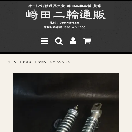
ホーム
>
足廻り
>
フロントサスペンション