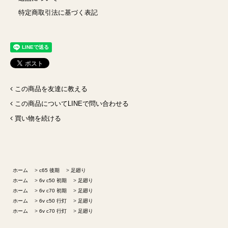
特定商取引法に基づく表記
この商品を友達に教える
この商品についてLINEで問い合わせる
買い物を続ける
ホーム
>
c65 後期
>
足廻り
ホーム
>
6v c50 初期
>
足廻り
ホーム
>
6v c70 初期
>
足廻り
ホーム
>
6v c50 行灯
>
足廻り
ホーム
>
6v c70 行灯
>
足廻り