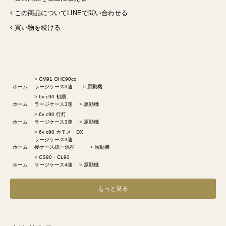
この商品についてLINEで問い合わせる
買い物を続ける
>
CM91 OHC90cc
ホーム
ラージケース3速
>
原動機
>
6v c90 初期
ホーム
ラージケース3速
>
原動機
>
6v c90 行灯
ホーム
ラージケース3速
>
原動機
>
6v c90 カモメ・DX
ラージケース3速
ホーム
後ケース統一混在
>
原動機
>
CS90・CL90
ホーム
ラージケース4速
>
原動機
もっと見る