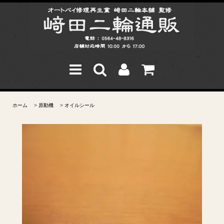
ホーム
>
原動機
>
オイルシール