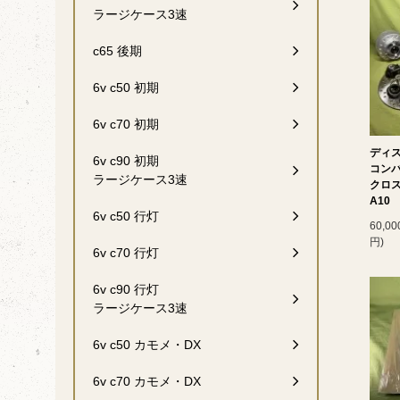
ラージケース3速
c65 後期
6v c50 初期
6v c70 初期
ディ
6v c90 初期
コン
ラージケース3速
クロスカ
A10
6v c50 行灯
60,0
円)
6v c70 行灯
6v c90 行灯
ラージケース3速
6v c50 カモメ・DX
6v c70 カモメ・DX