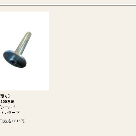
庫限り】
c100系統
グシールド
トカラー 下
0円(税込1,815円)