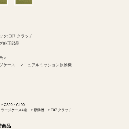
ック:E07 クラッチ
ダ純正部品
合＞
ジケース マニュアルミッション原動機
>
CS90・CL90
ラージケース4速
>
原動機
>
E07 クラッチ
荷商品