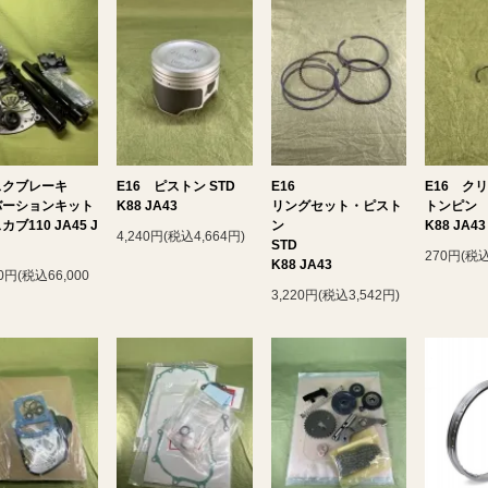
スクブレーキ
E16 ピストン STD
E16
E16 ク
バーションキット
K88 JA43
リングセット・ピスト
トンピン
ブ110 JA45 J
ン
K88 JA43
4,240円(税込4,664円)
STD
270円(税込
K88 JA43
00円(税込66,000
3,220円(税込3,542円)