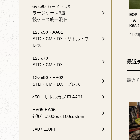
6v c90 カモメ・DX
ラージケース3速
EOP
後ケース統一混在
トA
K88 2
12v c50・AA01
4,92
STD・CM・DX・リトル・プ
レス
12v c70
最近
STD・CM・DX
12v c90・HA02
最近チ
STD・CM・DX・プレス
c50・リトルカブ FI AA01
HA05 HA06
ﾀｲｶﾌﾞ c100ex c100custom
JA07 110FI