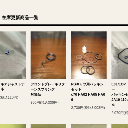
・在庫更新商品一覧
ーキアジャストナ
フロントブレーキリタ
PBキャブ用パッキン
E01/EO
 小
ーンスプリング
セット
ー
対策品
c70 HA02 HA05 HA0
パッキン
(税込110円)
6
JA10 110
300円(税込330円)
ル
2,730円(税込3,003円)
2,070円(