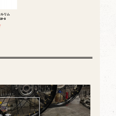
ールリム
6ﾎｰﾙ
T