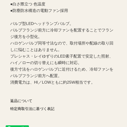
●白さ際立つ 色温度
●防塵防水構造の電動ファン採用
バルブ型LEDヘッドランプバルブ。
バルブフランジ前方に冷却ファンを配置することでフラン
ジ後方を小型化。
ハロゲンバルブ同等寸法なので、取付場所や配線の取り回
しに悩むことはありません。
プレシャス・レイゆずりのLED素子配置で安定した照射、
ハイ／ローの切り替えにも瞬時に対応。
後方寸法をハロゲンバルブに近付けるため、冷却ファンを
バルブフランジ前方へ配置。
消費電力は、HI／LOWともに約25W相当です。
返品について
特定商取引法に基づく表記