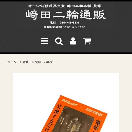
ホーム
>
電装
>
電球・バルブ