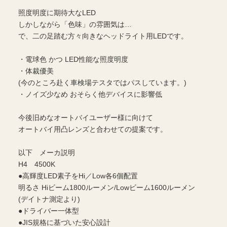
照度明度に期待大なLED
しかしながら「色味」の雰囲気は…
で、二の足踏む方々向きなヘッドライト用LEDです。
・電球色 かつ LED性能な照度明度
・体裁優美
(今のところ赴く車検場テスタではパスしています。)
・ノイズ少なめ おそらく他デバイスに影響低
今後旧めなオートバイユーザー様に向けて
オートバイ用凸レンズと合わせての提案です。
以下 メーカ説明
H4 4500K
●高輝度LED素子をHi／Low各6個配置
明るさ Hiビーム1800ルーメン/Lowビーム1600ルーメン
(デイトナ測定より)
●ドライバー一体型
●JIS規格に基づいた安心設計