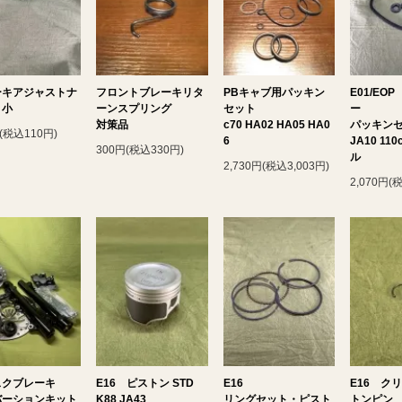
ーキアジャストナ
フロントブレーキリタ
PBキャブ用パッキン
E01/EO
 小
ーンスプリング
セット
ー
対策品
c70 HA02 HA05 HA0
パッキン
(税込110円)
6
JA10 110
300円(税込330円)
ル
2,730円(税込3,003円)
2,070円(
スクブレーキ
E16 ピストン STD
E16
E16 ク
バーションキット
K88 JA43
リングセット・ピスト
トンピン