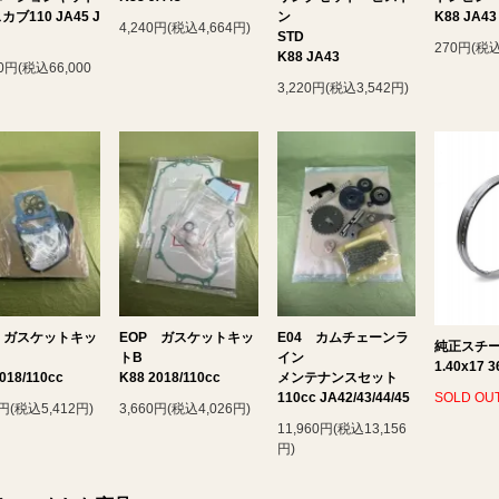
ブ110 JA45 J
ン
K88 JA43
4,240円(税込4,664円)
STD
270円(税込
K88 JA43
00円(税込66,000
3,220円(税込3,542円)
 ガスケットキッ
EOP ガスケットキッ
E04 カムチェーンラ
純正スチ
トB
イン
1.40x17 3
018/110cc
K88 2018/110cc
メンテナンスセット
110cc JA42/43/44/45
SOLD OU
0円(税込5,412円)
3,660円(税込4,026円)
11,960円(税込13,156
円)