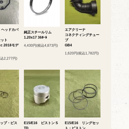
P ヘッドカバ
エアクリーナ
純正スチールリム
コネクティングチュー
1.20x17 36ﾎｰﾙ
セット
ブ
cc 2018モデ
GB4
4,430円(税込4,873円)
1,620円(税込1,782円)
税込2,277円)
リップ・ピス
E15/E16 ピストン S
E15/E16 リングセッ
TD
ト・ピストン