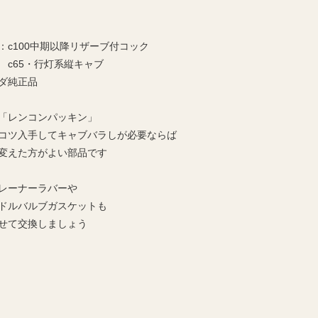
：c100中期以降リザーブ付コック
65・行灯系縦キャブ
ダ純正品
「レンコンパッキン」
コツ入手してキャブバラしが必要ならば
変えた方がよい部品です
レーナーラバーや
ドルバルブガスケットも
せて交換しましょう