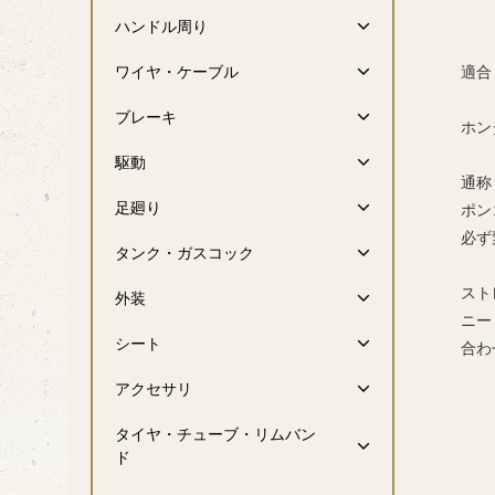
ハンドル周り
ワイヤ・ケーブル
適合
c
ブレーキ
ホン
駆動
通称
足廻り
ポン
必ず
タンク・ガスコック
スト
外装
ニー
シート
合わ
アクセサリ
タイヤ・チューブ・リムバン
ド