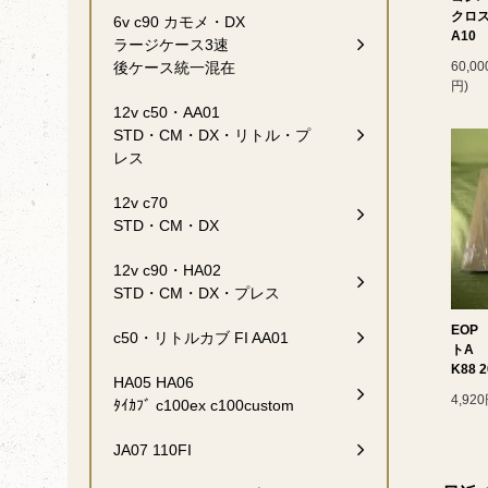
クロスカ
6v c90 カモメ・DX
A10
ラージケース3速
60,0
後ケース統一混在
円)
12v c50・AA01
STD・CM・DX・リトル・プ
レス
12v c70
STD・CM・DX
12v c90・HA02
STD・CM・DX・プレス
EOP
c50・リトルカブ FI AA01
トA
K88 2
HA05 HA06
4,92
ﾀｲｶﾌﾞ c100ex c100custom
JA07 110FI