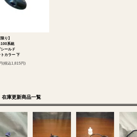
庫限り】
c100系統
グシールド
トカラー 下
0円(税込1,815円)
・在庫更新商品一覧