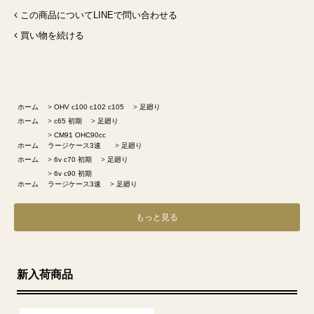
この商品についてLINEで問い合わせる
買い物を続ける
ホーム
>
OHV c100 c102 c105
>
足廻り
ホーム
>
c65 初期
>
足廻り
>
CM91 OHC90cc
ホーム
ラージケース3速
>
足廻り
ホーム
>
6v c70 初期
>
足廻り
>
6v c90 初期
ホーム
ラージケース3速
>
足廻り
もっと見る
新入荷商品