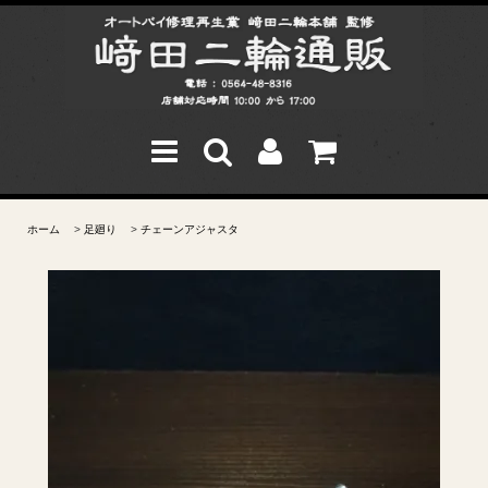
ホーム
>
足廻り
>
チェーンアジャスタ