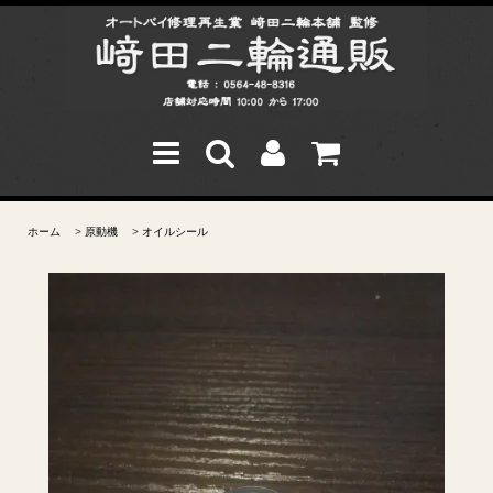
ホーム
>
原動機
>
オイルシール